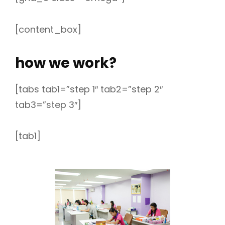
[content_box]
how we work?
[tabs tab1=”step 1″ tab2=”step 2″
tab3=”step 3″]
[tab1]