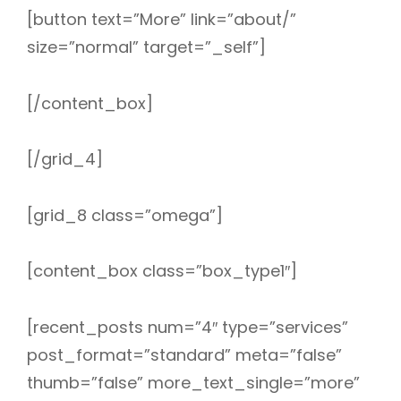
[button text=”More” link=”about/”
size=”normal” target=”_self”]
[/content_box]
[/grid_4]
[grid_8 class=”omega”]
[content_box class=”box_type1″]
[recent_posts num=”4″ type=”services”
post_format=”standard” meta=”false”
thumb=”false” more_text_single=”more”