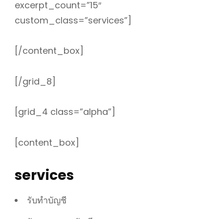
excerpt_count=”15″
custom_class=”services”]
[/content_box]
[/grid_8]
[grid_4 class=”alpha”]
[content_box]
services
รับทำบัญชี